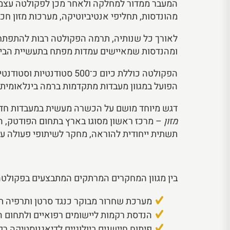
מהונדסות, תחליפי אנטיביוטיקה, מערכות מזון חכמ
לאורך כל שנותיה, תרמה הפקולטה רבות להתפתחות
ומהנדסות שמאיישים עמדות מפתח בתעשיית הביוטכ
הפקולטה כוללת כיום כ־0
הפועל במגוון מעבדות מתקדמות ברמה בינלאומית
דגש מיוחד מושם על הכשרה מעשית במעבדות חדשני
מזון
– מרכז ראשון מסוגו בארץ בתחום הפודטק, ה
תשתית ייחודית להוראה, מחקר לשיתופי פעולה עם
בין מגוון המחקרים המרתקים המתבצעים בפקולטה ל
מערכת שחרור מבוקר כנגד סרטן ותרפיה ת
הנדסת רקמות ליישומים רפואיים ולתחום 
פיתוח חיישנים ביולוגיים לדיאגנוסטיקה רפ