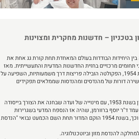
ן בטכניון – חדשנות מחקרית ומצוינות
א בין היחידות הבודדות בעולם המאחדת תחת קורת גג אחת את
ני תחומים מרכזיים בחזית החדשנות המדעית והתעשייתית. מאז
הקמתה כ"מדור להנדסת מזון וביוטכנולוגיה" בשנת 1954, הפקולטה הובילה פריצות דרך משמעותיות, השפיעה על
הכשירה דורות של מהנדסים ומהנדסות שממלאים תפקידים
ראשיתה של הפקולטה להנדסת ביוטכנולוגיה ומזון בשנת 1953, עם מינוייה של ועדה שבחנה את הצורך בייסודה
מד ד"ר יוסף ברוורמן, שהיה אז הנספח המדעי בשגרירות
ישראל בלונדון, המליצה על הקמת "מדור" עצמאי, וכך, בשנת 1954 הוקם המדור תחת השם הכמעט נבואי "הנדסת