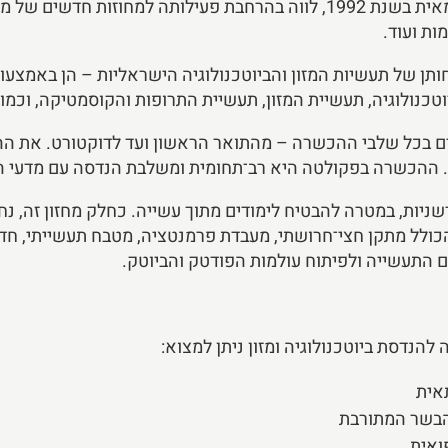
המעבר ממדור למחלקה ולאחר מכן לפקולטה עצמאית בשנת 1992, לווה בהרחבת פע
ות ועוד.
ן של תעשיות המזון והביוטכנולוגיה הישראליות – הן באמצעו
נולוגיה, תעשיית המזון, תעשיית התרופות והקוסמטיקה, וכמוב
50 סטודנטיות וסטודנטים בכל שלבי ההכשרה – מהתואר הראשון ועד לדוקטורט.
. ההכשרה בפקולטה היא רב־תחומית ומשלבת הנדסה עם מדעי ה
ות, במטרה להבטיח לימודים מתוך עשייה. כחלק מחזון זה, נחנ
כולל מתקן חצי־חרושתי, מעבדת פרמנטציה, מטבח תעשייתי, חדר
 התעשייה ולפיתוח עולמות הפודטק והביוטק.
הנדסת ביוטכנולוגיה ומזון ניתן למצוא:
אית
הבשר המתורבת
ואית