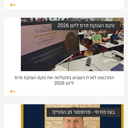
02/08/2026 35:51
קרא עוד...
טקס הענקת פרס ליטן 2026
הצטיינות במחקר
המצוינות של המשתלמות והמשתלמים שלנו אינה
מתבטאת רק באיכות הגבוהה
26/07/2026 42:09
קרא עוד...
התרגשנו לארח השבוע בפקולטה את טקס הענקת פרס
ליטן 2026
זכייה משולשת במענק ה-ISF
גאים ושמחים מאוד על זכייתם של 3 חברי סגל במענק
22/07/2026 04:21
קרא עוד...
בעז מזרחי - פרופסור מן המניין!