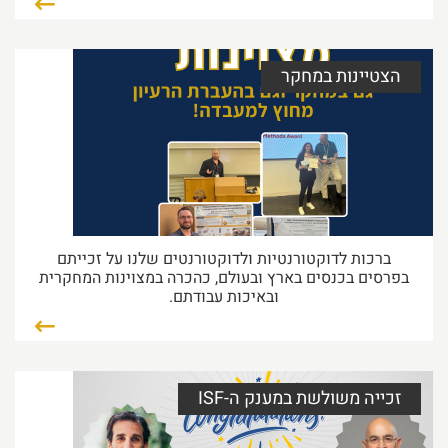
Culture&culinary – גרסת המתוקים
הצטיינות במחקר
פקולטה קוסמופוליטית זה אנחנו! היום ערכנו את
Culture&culinary – גרסת
18/06/2026 24:04
קרא עוד...
הפקולטה בחדשות – טרנד החלבון במוצרי
ברכות לדוקטורנטיות ולדוקטורנטים שלנו על זכייתם
המזון
בפרסים בכנסים בארץ ובעולם, כהכרה במצוינות המחקרית
כשתאגיד השידור הישראלי 'כאן 11' החליטו לחקור את
ובאיכות עבודתם.
"טירוף החלבון",
08/06/2026 59:11
קרא עוד...
זכייה משולשת במענק ה-ISF
יום בטיחות פקולטי 2026