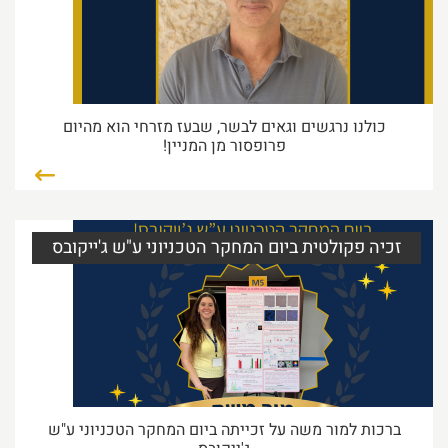
Culture&culinary #3
חושבים שהמונדיאל זאת חגיגה בין-לאומית? כנראה
שלא הייתם אצלנו השבוע
כולנו נרגשים וגאים לבשר, שבעז מזרחי הוא מהיום
19/07/2026 10:46
קרא עוד...
פרופסור מן המניין!
טקס פרס ליטן 2026
זכיה פקולטית ביום המחקר הטכניוני ע"ש ג'ייקובס
בתחילת השבוע נערך טקס הענקת פרס ליטן על שם
פרופ'
16/07/2026 34:36
קרא עוד...
ברכות למור משה על זכייתה ביום המחקר הטכניוני ע"ש
בעז מזרחי – פרופסור מן המניין!