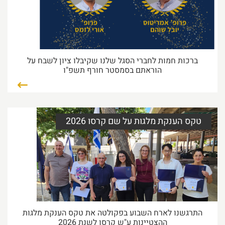
30/06/2026 49:37
קרא עוד...
הצטיינות בהוראה
ברכות חמות לחברי הסגל שלנו שקיבלו ציון לשבח על
הוראתם בסמסטר חורף תשפ"ו
ברכות חמות לפרופ' אמריטוס יובל שוהם ולפרופ' אורי
לזמס, על
21/06/2026 42:34
קרא עוד...
טקס הענקת מלגות על שם קרסו 2026
טקס הענקת מלגות על שם קרסו 2026
התרגשנו לארח השבוע בפקולטה את טקס הענקת
מלגות ההצטיינות ע"ש
18/06/2026 47:20
קרא עוד...
התרגשנו לארח השבוע בפקולטה את טקס הענקת מלגות
ההצטיינות ע"ש קרסו לשנת 2026