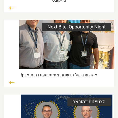
ג'ייקובס
כולנו נרגשים וגאים לבשר, שבעז מזרחי הוא מהיום
פרופסור מן
08/07/2026 32:55
קרא עוד...
Next Bite: Opportunity Night
ברכות למור משה על זכייתה ביום המחקר
הטכניוני ע"ש ג'ייקובס
נרגשים וגאים מאוד במור משה, מאסטרנטית מהמעבדה
של פרופ"ח רועי
06/07/2026 00:18
קרא עוד...
איזה ערב של חדשנות ויזמות מעוררת תיאבון!
Next Bite: Opportunity Night
הצטיינות בהוראה
איזה ערב של חדשנות ויזמות מעוררת תיאבון! האירוע
Next Bite: