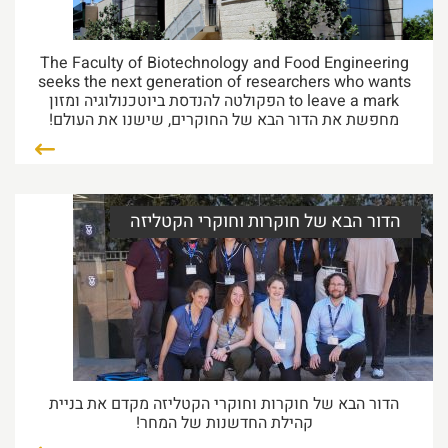
30/06/2026 49:37
קרא עוד...
The Faculty of Biotechnology and Food Engineering
seeks the next generation of researchers who wants
to leave a mark הפקולטה להנדסת ביוטכנולוגיה ומזון
הצטיינות בהוראה
מחפשת את הדור הבא של החוקרים, שישנו את העולם!
ברכות חמות לפרופ' אמריטוס יובל שוהם ולפרופ' אורי
לזמס, על
21/06/2026 42:34
קרא עוד...
הדור הבא של חוקרות וחוקרי הקטליזה
טקס הענקת מלגות על שם קרסו 2026
התרגשנו לארח השבוע בפקולטה את טקס הענקת
מלגות ההצטיינות ע"ש
18/06/2026 47:20
קרא עוד...
הדור הבא של חוקרות וחוקרי הקטליזה מקדם את בניית
קהילת החדשנות של המחר!