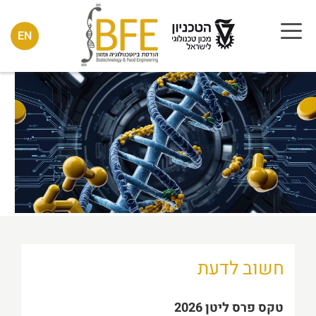
Culture&culinary #3
EN
חושבים שהמונדיאל זאת חגיגה בין-לאומית? כנראה
שלא הייתם אצלנו השבוע
19/07/2026 10:46
קרא עוד...
טקס פרס ליטן 2026
בתחילת השבוע נערך טקס הענקת פרס ליטן על שם
פרופ'
16/07/2026 34:36
קרא עוד...
חשוב לדעת
בעז מזרחי – פרופסור מן המניין!