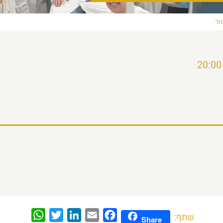
ור
WhatsApp
Twitter
LinkedIn
Email
Facebook
שתף:
Share