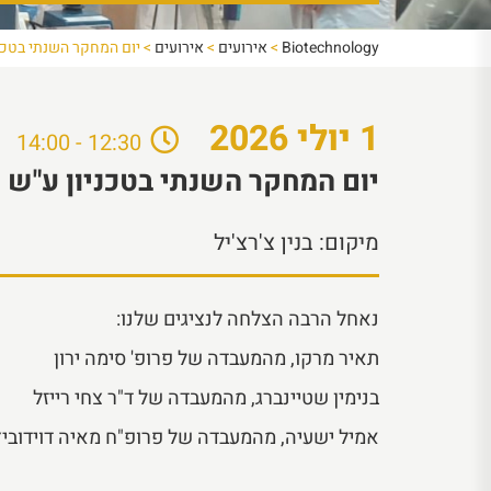
Biotechnology
>
אירועים
>
אירועים
>
יום המחקר השנתי בטכני
1
יולי
2026
12:30 - 14:00
יום המחקר השנתי בטכניון ע"ש ג
מיקום:
בנין צ'רצ'יל
נאחל הרבה הצלחה לנציגים שלנו:
תאיר מרקו, מהמעבדה של פרופ' סימה ירון
בנימין שטיינברג, מהמעבדה של ד"ר צחי רייזל
אמיל ישעיה, מהמעבדה של פרופ"ח מאיה דוידובי