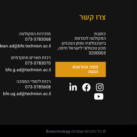
צרו קשר
כתובת:
מזכירות הפקולטה:
הפקולטה להנדסת
073-3783068
ביוטכנולוגיה ומזון הטכניון-
dean.ad@bfe.technion.ac.il
מכון טכנולוגי לישראל חיפה,
3200003
רכזת תארים מתקדמים:
073-3783070
מפה והוראות
bfe.g.ad@technion.ac.il
הגעה
רכזת לימודי הסמכה
073-3785608
bfe.ug.ad@technion.ac.il
© כל הזכויות שמורות Biotechnology