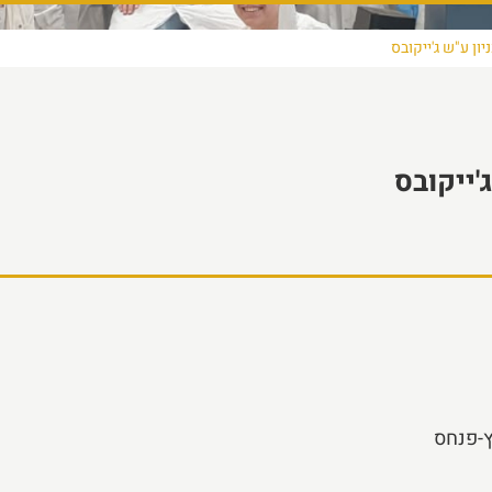
ון ע"ש ג'ייקובס
'ייקובס
ץ-פנחס