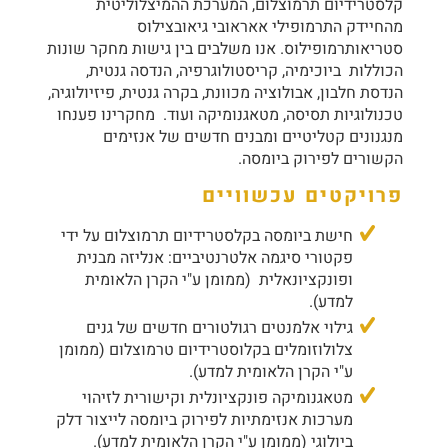
קלסטרידיום תרמוצלום, המערכת ההמיצלוליטית
מהחיידק התרמופילי אאראובי גיאובצילוס
סטריאותרמופילוס. אנו משלבים בין גישות מחקר שונות
הכוללות ביוכימיה, קריסטולוגרפיה, הנדסה גנטית,
הנדסת חלבון, אבולוציה מכוונת, בקרה גנטית, פיזיולוגיה,
טכנולוגיות תסיסה, מטאגנומיקה ועוד. מחקרינו פענחו
מנגנונים קטליטיים ומבנים חדשים של אנזימים
הקשורים לפירוק ביומסה.
פרויקטים עכשוויים
חישת ביומסה בקלסטרידיום תרמוצלום על ידי
פקטורי סיגמה אלטרנטיביים: אנליזה מבנית
ופונקציונאלית (ממומן ע"י הקרן הלאומית
למדע).
גילוי אלמנטים רגולטורים חדשים של גנים
צלולוזומלים בקלוסטרידיום טרמוצלום (ממומן
ע"י הקרן הלאומית למדע).
מטאגנומיקה פונקציונלית וקישורית לזיהוי
מערכות אנזימתיות לפירוק ביומסה לייצור דלק
ביולוגי (ממומן ע"י הקרן הלאומית למדע).