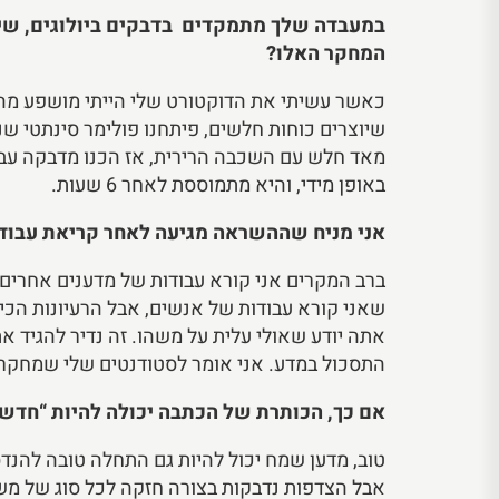
במעבדה שלך מתמקדים בדבקים ביולוגים, שיקו
המחקר האלו?
כאשר עשיתי את הדוקטורט שלי הייתי מושפע מהג
שיוצרים כוחות חלשים, פיתחנו פולימר סינתטי שנ
מאד חלש עם השכבה הרירית, אז הכנו מדבקה עבו
באופן מידי, והיא מתמוססת לאחר 6 שעות.
אני מניח שההשראה מגיעה לאחר קריאת עבודו
ברב המקרים אני קורא עבודות של מדענים אחרים.
שאני קורא עבודות של אנשים, אבל הרעיונות הכי
אתה יודע שאולי עלית על משהו. זה נדיר להגיד את
התסכול במדע. אני אומר לסטודנטים שלי שמחקר, research באנגלית, זה למעשה חיפוש, לחפש שוב ושוב, להיות מאוכזב ולחפש ש
אם כך, הכותרת של הכתבה יכולה להיות “חדש
טוב, מדען שמח יכול להיות גם התחלה טובה להנ
אבל הצדפות נדבקות בצורה חזקה לכל סוג של מש