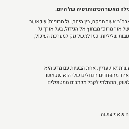
ילה מאשר הכימותרפיה של היום.
ו-חומר אשר מכיל תרופות אשר אושרו על ידי ה-FDA] Food and Drug Administration, גוף בארה”ב אשר מפקח, בין היתר, על תרופות] שכאשר
של אור מרוכז מבחוץ אל הגידול, בעל אורך גל
ובות שליליות, כמו למשל נזק למערכת העיכול,
שות זאת עדיין. אחת הבעיות עם מדע היא
בל אחד מהפחדים הגדולים שלי הוא שכאשר
לשוק, התחלתי לקבל מכתבים ממטופלים
ה שאני עושה.