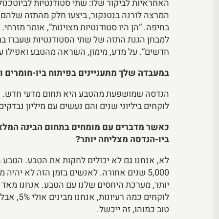
האחראיות לביקור שלו: שתי סטודנטיות לביוטכנול
המרצה לורנה בנטנקור, ביצעו חלק מהתזה שלהם 
בחיפה. “הן היו סטודנטיות מצוינות”, אומר מזרח
למבחן הגנת התזה של שתי הסטודנטיות שעברו במ
חדשים”. על מדע, מימון, השראה מהטבע ואפילו על
במעבדה שלך מתעניינים בפיתוח ביו-חומרים 
הנדסה שמושפעת מהטבע היא תחום מדעי חדש. הטבע ה
לוקחים ביליוני שנים והם נעשים עם מיליון נבדקים.
כאשר מדברים עם מומחים בתחום הבינה המלא
ביו-הנדסה מצליחה יותר?
לא, אנחנו גם לא יכולים לחקות את הטבע. הטבע הו
5,000 שנים אחורה. לאנשים בזמן הזה לא יהיה
יותר, מערכת היחסים שלנו עם הטבע. אנחנו מאד ר
לוקחים 
טוב כמוהו, זה ייכשל.