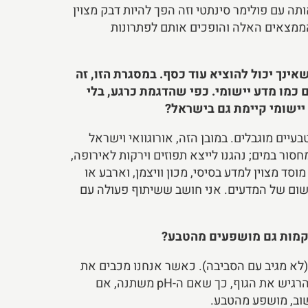
תה עם פולימר סינתטי וזה הפך להיות דבק מצוין
הממצאים האלה והופכים אותם לפתרונות
ינך יכול להוציא עוד כסף. במסגרת הזו, זה
 כמו מדע יישומי. כפי שהדגמת כרגע, בלי
יישומי קיימת גם בישראל?
עיים מוגבלים. במובן הזה, אורוגוואי וישראל
סף, יש לנו מחסור במים; נהגנו לייצא תפוזים וירקות לאירופה,
סד מצוין למדע בסיסי, מכון וויצמן, וארבע או
ס וגם על היישום של המדעים. אני חושב ששיתוף פעולה עם
רקמות גם מושפעים מהטבע?
(לא מגיב עם הסביבה). כאשר אנחנו מכבים את
האור, האישונים שלנו מתרחבים באופן מיידי. כאשר קר, העור שלנו מיד משתנה. אנחנו רוצים זאת, על החומרים להרגיש את הגוף, כך שאם ה-pH משתנה, אם
 שוב, מושפע מהטבע.