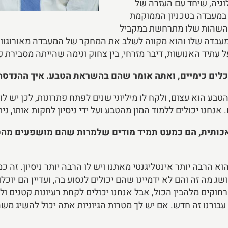
וגיה, שיחד עם העזרה של
במעבדה בטכניון הממוקמת
י. השהות שלו מתרחשת במקביל
עבדה שלו והוא מקווה לשלב את המחקר של המעבדה מאורוגווא
 עתיד האנושות, דיבר מזרחי, בין צחוק ונימה שהייתה מסבירת פ
וכלים כימיים, ואתה אומר שהם בהשראת הטבע. איך ההנדסה
וא עצום, ולקח לו מיליוני שנים לפתח פתרונות, לכן יש לו את 
 אנחנו יכולים ללמוד המון מהטבע ועל ידי ניסיון לחקות אותו, ני
כותית, הם כמעט תמיד מודים שלמרות שהם מושפעים מהטבע
א הרבה יותר אינטליגנטי מאתנו ויש לו הרבה יותר ניסיון. זה כ
 מושג מה זה והם לא ידמיינו שהם יכולים לנסוע בה, ועדיין הם י
חוקים מלהבין הכול, אבל אנחנו יכולים לקחת רעיונות קטנים ול
כמה רעיונות, אנחנו מבינים אולי 5%, אבל עבורנו זה חדש. אם יש לך מטרות הגיוניות 