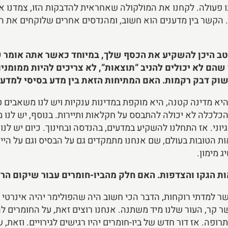
נו פעולה. לקחנו את המולקולה שאחראית להדבקות הזו, צמדנו או
ם. הקשר בין מדענים הוא חשוב, ומהנדסים אחרים שלוקחים את 
יטב היכן להשקיע את הכסף שלך, במיוחד כאשר אתה אומר שא
שהם לא יכולים להניב “תוצאות”, לא צריכים להיות ממומנים
שוק דבק רקמות. האם המתיחות הזאת בין מדע בסיסי למדע 
היא מדינה קטנה, היא מוקפת במדינות ענקיות ויש לנו משאבים טב
לה בישראל הבינה לפני 25 שנים שהכלכלה לא יכולה להתבסס על חקלאות ותיירות. בנו
ני. אז התחלנו להשקיע במדעים, בהנדסה ובחינוך. כיום יש לנו מו
 שהן בין ה-100 האוניברסיטאות הטובות בעולם, שם אנחנו מתמקדים גם על הבסי
 מימון.
ת הגקו והצדפות. האם חלק מהביו-חומרים עבור שיקום ה
 למדתי רוקחות, הדבר הכי חשוב היה שהפולימר יהיה אינרטי 
ופה. אז דור חדש של ביו-חומרים יהיו רגישים לגירויים. וזאת,