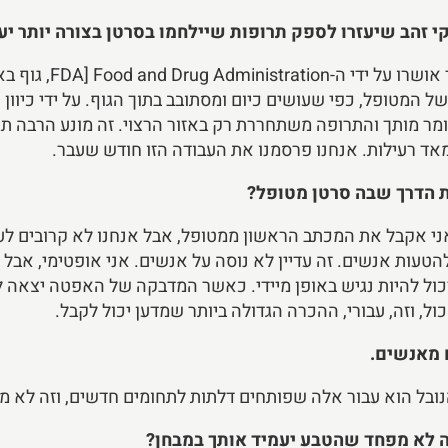
זהב שיעזרו לספק תרופות שיילחמו בסרטן בצורה יותר יע
כן, אנחנו פיתחו בי
ל המטופל, כפי שעושים כיום ומסתובב בתוך הגוף. על ידי כיוון 
מר מותך והתרופה משתחררת רק באזור הרצוי. זה מונע הרבה תג
 מאד רעילות. אנחנו פרסמנו את העבודה הזו חודש שעבר.
ת הדרך שבה סרטן מטופל?
ני אקבל את המכתב הראשון ממטופל, אבל אנחנו לא קרובים לע
להטעות אנשים. זה עדיין לא נוסה על אנשים. אני אופטימי, א
ול להיות נגיש באופן מיידי. כאשר המדבקה של האפטה יצאה 
ל, וזה, עבורי, ההכרה הגדולה ביותר שמדען יכול לקבל.
 מאנשים.
 הנובל הוא עבור אלה שפותחים דלתות לתחומים חדשים, וזה לא מ