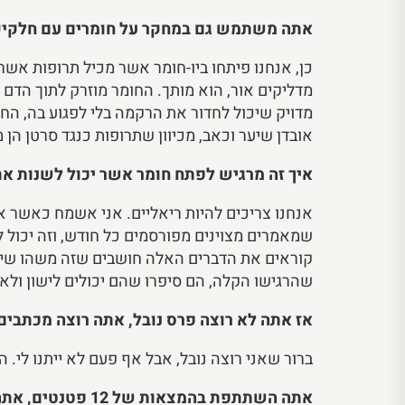
אתה משתמש גם במחקר על חומרים עם חלקיקי 
מדליקים אור, הוא מותך. החומר מוזרק לתוך הדם ש
מדויק שיכול לחדור את הרקמה בלי לפגוע בה, החו
אובדן שיער וכאב, מכיוון שתרופות כנגד סרטן הן
איך זה מרגיש לפתח חומר אשר יכול לשנות א
אנחנו צריכים להיות ריאליים. אני אשמח כאשר א
שמאמרים מצוינים מפורסמים כל חודש, וזה יכול 
קוראים את הדברים האלה חושבים שזה משהו שיכ
שהרגישו הקלה, הם סיפרו שהם יכולים לישון ולאכו
אז אתה לא רוצה פרס נובל, אתה רוצה מכתבים
ברור שאני רוצה נובל, אבל אף פעם לא ייתנו לי.
אתה השתתפת בהמצאות של 12 פטנטים, אתה לא מפחד שהטבע יעמיד אותך במבחן?