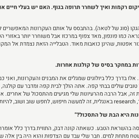
ם רקמות ואיך לשחרר תרופה בגוף. האם יש בעלי חיים או 
קו (סוג של לטאה). בהתבסס על אותם העקרונות המאפשרים לו 
ראה כמו פונפון, מאד צפוף במרכזו אבל משוחרר יותר באזורי ה
ר אפטות, שהינן כואבות מאוד. הטבלייה הזאת נצמדת אל המקו
ת במחקר בסיס של קולגות אחרות.
 אלו בדרך כלל ביולוגים שמגלים את המבנים והעקרונות, ואני 
 טובים עולים בבתי קפה. אתה הולך לבית קפה ומדבר עם קולגה
 זה, אבל הרבה מהרעיונות שלי מגיעים מהתסכול של אחרים. אני 
וב.
נות היא הבת של התסכול?”
דסה בהשראת הטבע. כשאתה קונה דבק, התווית בדרך כלל אומרת
טח מתחת למים. חבר שלי עבד עם הצדפות והוא היה בין אלה 