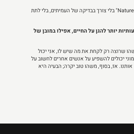
אם יום אחד הטבע יקיש לי על הדלת, אני אראה את זה. אבל כמו שאומרים בדרך כלל, הטבע יכול תמיד לפרסם ב-"Nature" בלי צורך בבדיקה של העמיתים, בלי לתת
תיות יותר להגן על החיים, אפילו במובן של
שהו שרוצה רק לקחת את מה שיש לו, אני יכול
מוני יכולים להשפיע על אנשים אחרים לחשוב על
תנו. אז, בסוף, משהו טוב יקרה; הבעיה היא