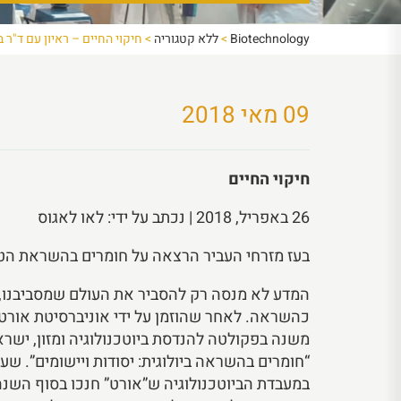
Biotechnology
>
ללא קטגוריה
>
חיקוי החיים – ראיון עם ד"ר 
09 מאי 2018
חיקוי החיים
26 באפריל, 2018 | נכתב על ידי: לאו לאגוס
בעז מזרחי העביר הרצאה על חומרים בהשראת הט
המדע לא מנסה רק להסביר את העולם שמסביבנו
כהשראה. לאחר שהוזמן על ידי אוניברסיטת אורט,
משנה בפקולטה להנדסת ביוטכנולוגיה ומזון, ישר
“חומרים בהשראה ביולוגית: יסודות ויישומים”. שעו
במעבדת הביוטכנולוגיה ש”אורט” חנכו בסוף השנ