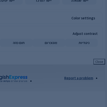
יישר שמאלה
יישר למרכז
יישר ימינה
Color settings
Adjust contrast
ניגודיות
מונוכרום
חום כהה
Close
Report a problem