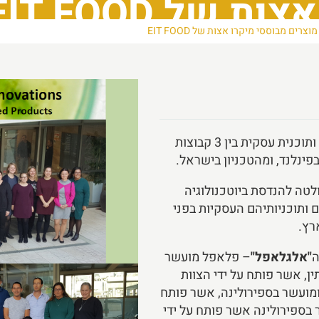
של EIT FOOD
רים מבוססי מיקרו אצות של EIT FOOD
במסגרת EIT Food התקיימה תחרות לפיתוח מוצר ותוכנית עסקית בין 3 קבוצות
בפינלנד, ומהטכניון בישראל.
טה להנדסת ביוטכנולוגיה
צוותים את מוצריהם ותוכניותיהם העסקיות בפני
ה
"אלגלאפל"
– פלאפל מועשר
, אשר פותח על ידי הצוות
ומועשר בספירולינה, אשר פותח
בספירולינה אשר פותח על ידי