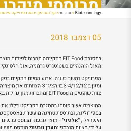
מבוססי מיקרו אצות 
Biotechnology
>
חדשות
>
קב' הטכניון זכתה בפרוייקט פיתוח מוצ
05 דצמבר 2018
מאונ' הוהנהיים בשטוטגרט גרמניה, אונ' הלסינקי 
הפרוייקט נמשך כשנה. ארוע הסיום התקיים בפקול
ומזון ב 3-4/12/12 בו הציגו 3 ה
צוות שופטים מ EIT Food ומחברות מזון גדולות בארץ.
המוצרים אשר פותחו במסגרת הפרויקט כללו את 
בספירולינה, ובתוספת טחינה מועשרת באסטקסנתין
הישראלי,
"אלגיני"
– מוצר טבעוני מבוסס עדשים 
על ידי הצוות הגרמני ו
מעדן טבעוני
מותסס מועשר 