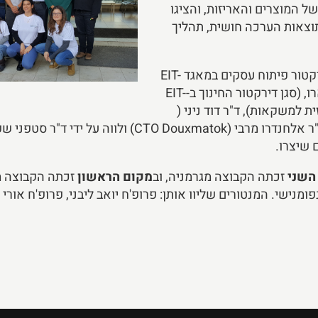
של המוצרים והאריזות, והציגו
תוצאות הערכה חושית, תהליך
בראש ועדת השיפוט עמד מר בנואה בנטינקס (דירקטור פיתוח עסקים במאגד EIT-
FOOD). צוות השופטים כלל גם את ד"ר מריו רוקארו, (סגן דירקטור החינוך ב-EIT-
של החברה המרכזית למשקאות), ד"ר דוד ניני (
 שיצרו.
השני
זכתה הקבוצה מגרמניה, וב
מקום הראשון
זכתה הקבוצה מה
ומנישי. המנטורים שליוו אותן: פרופ'ח יואב ליבני, פרופ'ח אורי ל