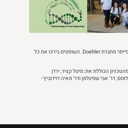
CTO בחממת The Kitchen, Food-Tech Hub) וד"ר אלחנדרו מרבי (CTO Douxmatok) ולווה על ידי ד"ר סטפני שפייסר מחברת Doehler. השופטים בירכו את כל
טכניון הכוללת את: מיטל קציר, ירדן
זמס, דר' אבי שפיגלמן ודר' מאיה דוידוביץ'-