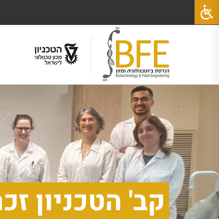
קב' הטכניון זכ