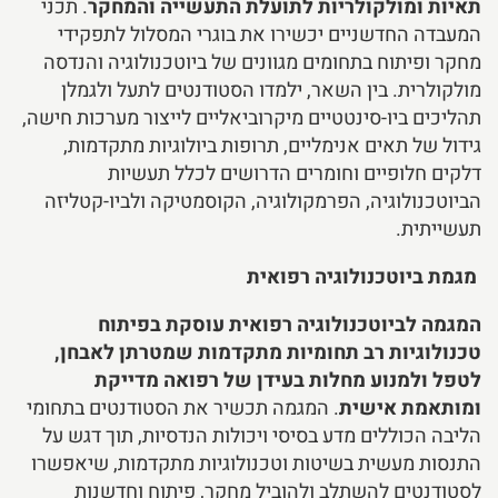
תאיות ומולקולריות לתועלת התעשייה והמחקר
. תכני
המעבדה החדשניים יכשירו את בוגרי המסלול לתפקידי
מחקר ופיתוח בתחומים מגוונים של ביוטכנולוגיה והנדסה
מולקולרית. בין השאר, ילמדו הסטודנטים לתעל ולגמלן
תהליכים ביו-סינטטיים מיקרוביאליים לייצור מערכות חישה,
גידול של תאים אנימליים, תרופות ביולוגיות מתקדמות,
דלקים חלופיים וחומרים הדרושים לכלל תעשיות
הביוטכנולוגיה, הפרמקולוגיה, הקוסמטיקה ולביו-קטליזה
תעשייתית.
מגמת ביוטכנולוגיה רפואית
המגמה לביוטכנולוגיה רפואית עוסקת בפיתוח
טכנולוגיות רב תחומיות מתקדמות שמטרתן לאבחן,
לטפל ולמנוע מחלות בעידן של רפואה מדייקת
ומותאמת אישית
. המגמה תכשיר את הסטודנטים בתחומי
הליבה הכוללים מדע בסיסי ויכולות הנדסיות, תוך דגש על
התנסות מעשית בשיטות וטכנולוגיות מתקדמות, שיאפשרו
לסטודנטים להשתלב ולהוביל מחקר, פיתוח וחדשנות