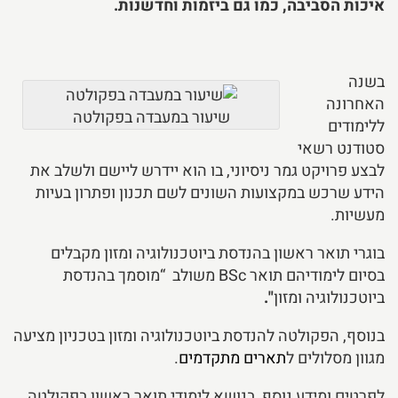
איכות הסביבה, כמו גם ביזמות וחדשנות.​
בשנה
האחרונה
שיעור במעבדה בפקולטה
ללימודים
סטודנט רשאי
לבצע פרויקט גמר ניסיוני, בו הוא יידרש ליישם ולשלב את
הידע שרכש במקצועות השונים לשם תכנון ופתרון בעיות
מעשיות.
בוגרי תואר ראשון בהנדסת ביוטכנולוגיה ומזון מקבלים
בסיום לימודיהם תואר BSc משולב “מוסמך בהנדסת
ביוטכנולוגיה ומזון
".
בנוסף, הפקולטה להנדסת ביוטכנולוגיה ומזון בטכניון מציעה
מגוון מסלולים ל
תארים מתקדמים
.
לפרטים ומידע נוסף, בנושא לימודי תואר ראשון בפקולטה