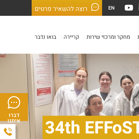
EN
רוצה להשאיר פרטים
|
מחקר ומרכזי שירות
|
קריירה
|
בואו נדבר
דברו
34th EFFoST
איתנו