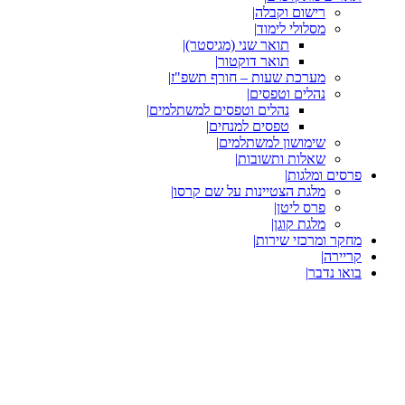
רישום וקבלה
|
מסלולי לימוד
|
תואר שני (מגיסטר)
|
תואר דוקטור
|
מערכת שעות – חורף תשפ"ז
|
נהלים וטפסים
|
נהלים וטפסים למשתלמים
|
טפסים למנחים
|
שימושון למשתלמים
|
שאלות ותשובות
|
פרסים ומלגות
|
מלגת הצטיינות על שם קרסו
|
פרס ליטן
|
מלגת קוגן
|
מחקר ומרכזי שירות
|
קריירה
|
בואו נדבר
|