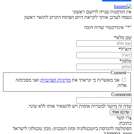
אין הזדמנות שנייה לרושם ראשוני
נשמח לעדכן אותך לקראת היום הפתוח הקרוב לתואר ראשון
"
*
" אינדוקטור שדות חובה
שם מלא
*
דוא”ל
*
טלפון
*
Consent
אני מאשר/ת כי קראתי את
מדיניות הפרטיות
ואני מסכימ/ה
אליה.
Comments
שדה זה מיועד למטרות אימות ויש להשאיר אותו ללא שינוי.
צרו קשר
כתובת:
הפקולטה להנדסת ביוטכנולוגיה ומזון הטכניון- מכון טכנולוגי לישראל
חיפה, 3200003