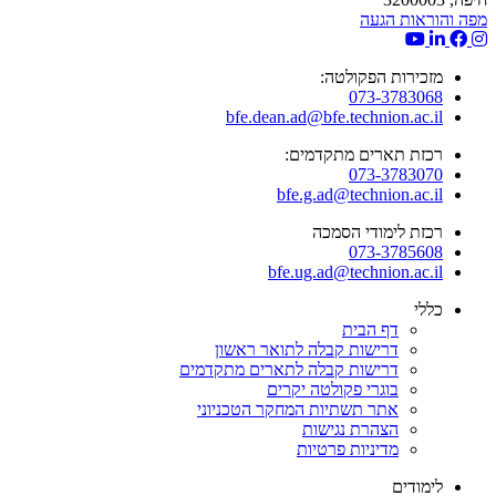
מפה והוראות הגעה
מזכירות הפקולטה:
073-3783068
bfe.dean.ad@bfe.technion.ac.il
רכזת תארים מתקדמים:
073-3783070
bfe.g.ad@technion.ac.il
רכזת לימודי הסמכה
073-3785608
bfe.ug.ad@technion.ac.il
כללי
דף הבית
דרישות קבלה לתואר ראשון
דרישות קבלה לתארים מתקדמים
בוגרי פקולטה יקרים
אתר תשתיות המחקר הטכניוני
הצהרת נגישות
מדיניות פרטיות
לימודים