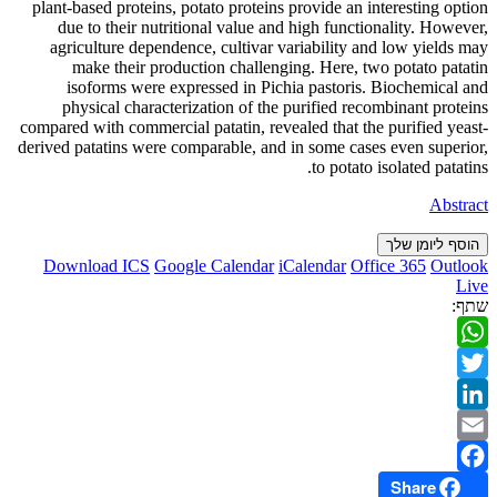
plant-based proteins, potato proteins provide an interesting option
due to their nutritional value and high functionality. However,
agriculture dependence, cultivar variability and low yields may
make their production challenging. Here, two potato patatin
isoforms were expressed in Pichia pastoris. Biochemical and
physical characterization of the purified recombinant proteins
compared with commercial patatin, revealed that the purified yeast-
derived patatins were comparable, and in some cases even superior,
to potato isolated patatins.
Abstract
הוסף ליומן שלך
Download ICS
Google Calendar
iCalendar
Office 365
Outlook
Live
שתף:
WhatsApp
Twitter
LinkedIn
Email
Share
Facebook