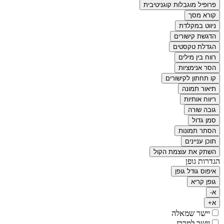
פרופיל מוגבלות קוגניטיבית
קורא מסך
ניווט במקלדת
הדגשת קישורים
הגדלת טקסטים
רווח בין מילים
הסר אנימציות
קו תחתון לקישורים
תיאור תמונה
ריווח אותיות
גובה שורה
סמן גדול
הסתר תמונות
תוכן עניינים
השתק את עוצמת הקול
הגדרות גופן
איפוס גודל גופן
גופן קריא
א-
א+
יישר שמאלה
יישר למרכז