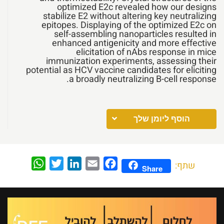
optimized E2c revealed how our designs
stabilize E2 without altering key neutralizing
epitopes. Displaying of the optimized E2c on
self-assembling nanoparticles resulted in
enhanced antigenicity and more effective
elicitation of nAbs response in mice
immunization experiments, assessing their
potential as HCV vaccine candidates for eliciting
a broadly neutralizing B-cell response.
הוסף ליומן שלך
WhatsApp
Twitter
LinkedIn
Email
Facebook
שתף:
Share