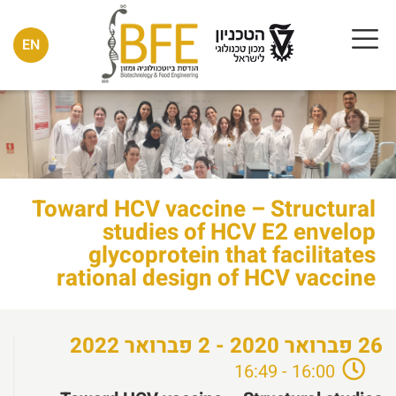
EN
Toward HCV vaccine – Structural
studies of HCV E2 envelop
glycoprotein that facilitates
rational design of HCV vaccine
26
פברואר
2020 - 2
פברואר
2022
16:00 - 16:49