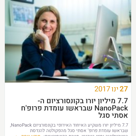
27
ינו
2017
7.7 מיליון יורו בקונסורציום ה-
NanoPack שבראשו עומדת פרופ'ח
אסתי סגל
7.7 מיליון יורו משקיע האיחוד האירופי בקונסורציום NanoPack,
שבראשו עומדת פרופ' אסתי סגל מהפקולטה להנדסת